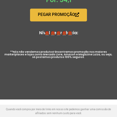
PEGAR PROMOÇÃO
Nível de Urgência:
**Nós não vendemos produtos! Encontramos promoção nos maiores
marketplaces e lojas como Mercado Livre, Amazon e Magazine Luiza, ou seja,
só postamos produtos 100% seguros.
Quando você compra por meio de links em nosso site podemos ganhar uma comissão de
afiliados sem nenhum custo para você.