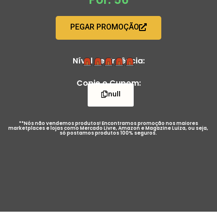
PEGAR PROMOÇÃO
Nível de Urgência:
Copie o Cupom:
null
**Nós não vendemos produtos! Encontramos promoção nos maiores
marketplaces e lojas como Mercado Livre, Amazon e Magazine Luiza, ou seja,
só postamos produtos 100% seguros.