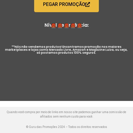
PEGAR PROMOÇÃO
Nível de Urgência:
**Nós não vendemos produtos! Encontramos promoção nos maiores
marketplaces e lojas como Mercado Livre, Amazon e Magazine Luiza, ou seja,
só postamos produtos 100% seguros.
Quando você compra por meio de links em nosso site podemos ganhar uma comissão de
afiliados sem nenhum custo para você.
© Guru das Promoções 2024 – Todos os direitos reservados