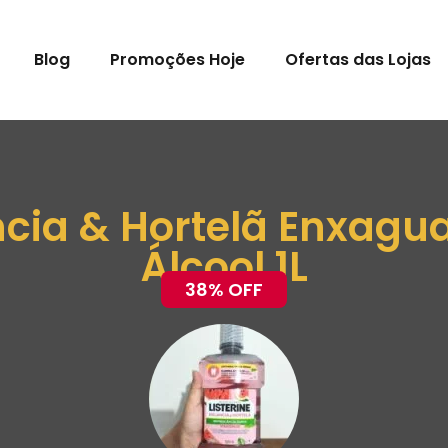
Blog
Promoções Hoje
Ofertas das Lojas
ancia & Hortelã Enxagu
Álcool 1L
38% OFF