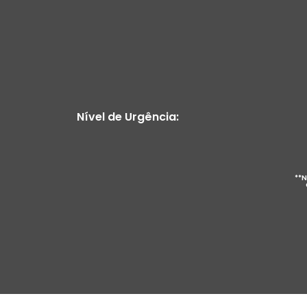
Nível de Urgência:
**N