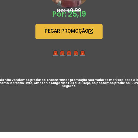
De: 40,99
Por: 25,19
PEGAR PROMOÇÃO
ós não vendemos produtos! Encontramos promoção nos maiores marketplaces e l
como Mercado Livre, Amazon e Magazine Luiza, ou seja, só postamos produtos 100
seguros.