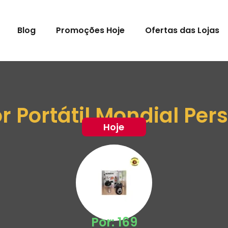
Blog
Promoções Hoje
Ofertas das Lojas
or Portátil Mondial Per
Hoje
Por: 169