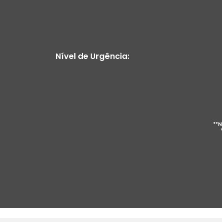
Nível de Urgência:
**N