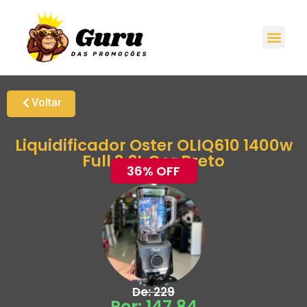
Promoções H
Oferta
Grupo de Ale
Voltar
Liquidificador Oster OLIQ610 1400w
Full 3,2L Cor Preto
36% OFF
De: 229
Por: 147,84