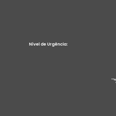
Nível de Urgência:
**N