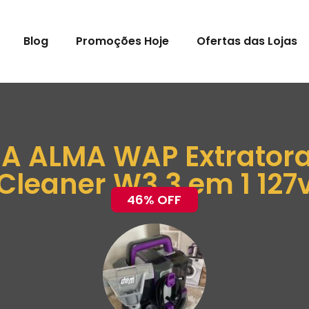
Blog
Promoções Hoje
Ofertas das Lojas
A ALMA WAP Extratora 
Cleaner W3 3 em 1 127
46% OFF