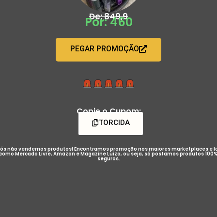
De: 849,9
Por: 460
PEGAR PROMOÇÃO
Copie o Cupom:
TORCIDA
ós não vendemos produtos! Encontramos promoção nos maiores marketplaces e l
como Mercado Livre, Amazon e Magazine Luiza, ou seja, só postamos produtos 100
seguros.