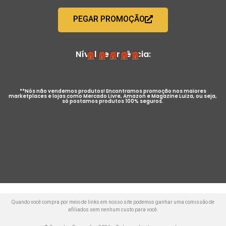
PEGAR PROMOÇÃO
Nível de Urgência:
**Nós não vendemos produtos! Encontramos promoção nos maiores
marketplaces e lojas como Mercado Livre, Amazon e Magazine Luiza, ou seja,
só postamos produtos 100% seguros.
Quando você compra por meio de links em nosso site podemos ganhar uma comissão de
afiliados sem nenhum custo para você.