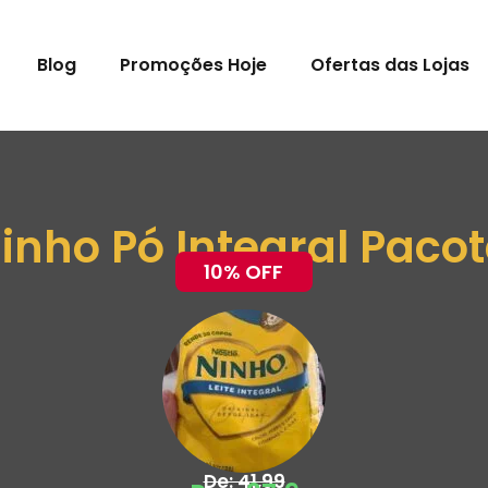
Blog
Promoções Hoje
Ofertas das Lojas
Ninho Pó Integral Paco
10% OFF
De: 41,99