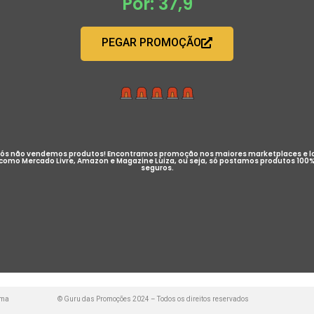
Por: 37,9
PEGAR PROMOÇÃO
ós não vendemos produtos! Encontramos promoção nos maiores marketplaces e l
como Mercado Livre, Amazon e Magazine Luiza, ou seja, só postamos produtos 100
seguros.
uma
© Guru das Promoções 2024 – Todos os direitos reservados