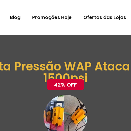
Blog
Promoções Hoje
Ofertas das Lojas
lta Pressão WAP Atac
1500psi
42% OFF