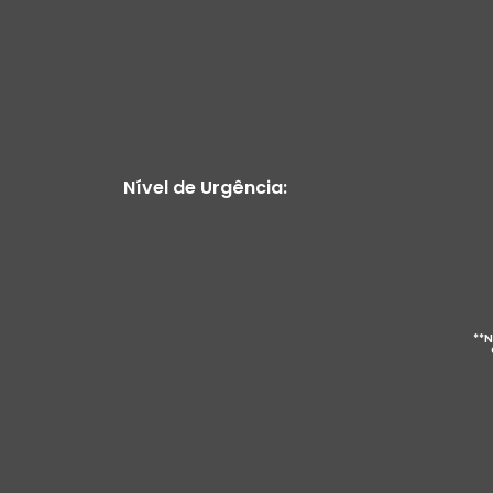
Nível de Urgência:
**N