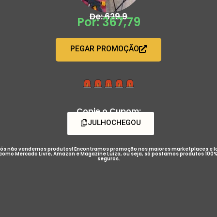
De: 629,9
Por: 367,79
PEGAR PROMOÇÃO
Copie o Cupom:
JULHOCHEGOU
ós não vendemos produtos! Encontramos promoção nos maiores marketplaces e l
como Mercado Livre, Amazon e Magazine Luiza, ou seja, só postamos produtos 100
seguros.