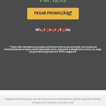
PEGAR PROMOÇÃO
Nível de Urgência:
**Nós não vendemos produtos! Encontramos promoção nos maiores
marketplaces e lojas como Mercado Livre, Amazon e Magazine Luiza, ou seja,
só postamos produtos 100% seguros.
Quando você compra por meio de links em nosso site podemos ganhar uma comissão de
afiliados sem nenhum custo para você.