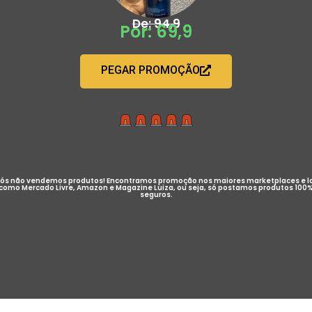
De: 94,9
Por: 69,9
PEGAR PROMOÇÃO
ós não vendemos produtos! Encontramos promoção nos maiores marketplaces e l
como Mercado Livre, Amazon e Magazine Luiza, ou seja, só postamos produtos 100
seguros.