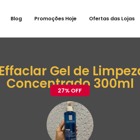
Blog
Promoções Hoje
Ofertas das Lojas
ffaclar Gel de Limpez
Concentrado 300ml
27% OFF