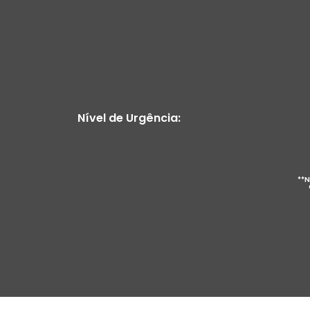
Nível de Urgência:
**N