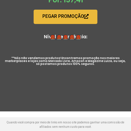
PEGAR PROMOÇÃO
Nível de Urgência:
**Nós não vendemos produtos! Encontramos promoção nos maiores
marketplaces e lojas como Mercado Livre, Amazon e Magazine Luiza, ou seja,
só postamos produtos 100% seguros.
Quando você compra por meio de links em nosso site podemos ganhar uma comissão de
afiliados sem nenhum custo para você.