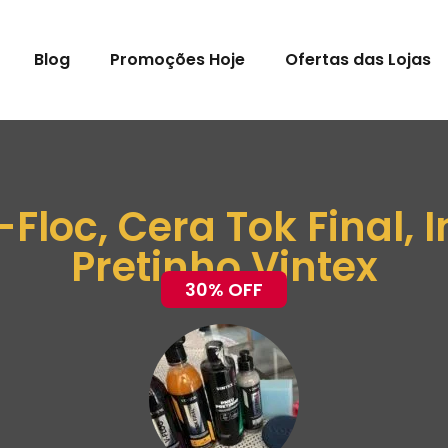
Blog
Promoções Hoje
Ofertas das Lojas
Floc, Cera Tok Final, I
Pretinho Vintex
30% OFF