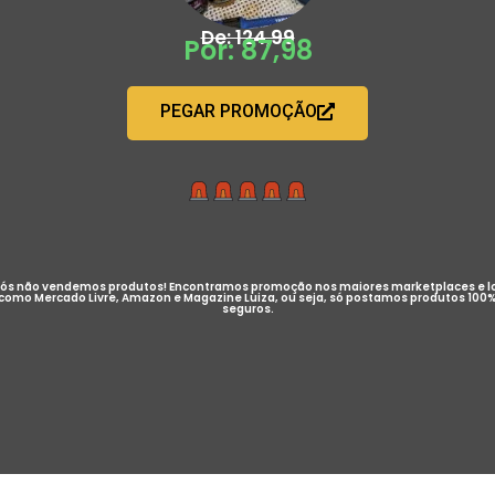
De: 124,99
Por: 87,98
PEGAR PROMOÇÃO
ós não vendemos produtos! Encontramos promoção nos maiores marketplaces e l
como Mercado Livre, Amazon e Magazine Luiza, ou seja, só postamos produtos 100
seguros.