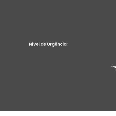
Nível de Urgência:
**N