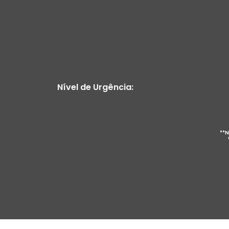
Nível de Urgência:
**N