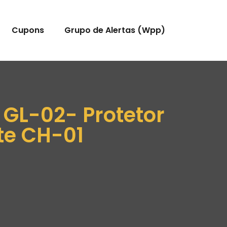
Cupons
Grupo de Alertas (Wpp)
 GL-02- Protetor
te CH-01