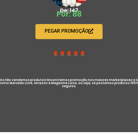
De: 147
Por: 88
PEGAR PROMOÇÃO
ós não vendemos produtos! Encontramos promoção nos maiores marketplaces e l
como Mercado Livre, Amazon e Magazine Luiza, ou seja, só postamos produtos 100
seguros.