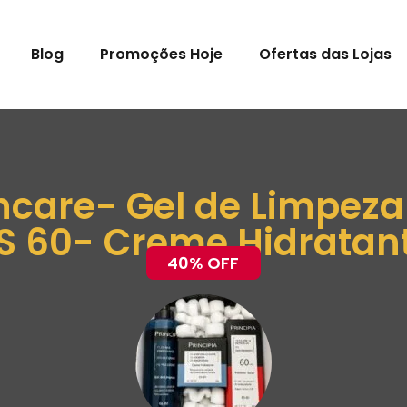
Blog
Promoções Hoje
Ofertas das Lojas
kincare- Gel de Limpeza
PS 60- Creme Hidratan
40% OFF