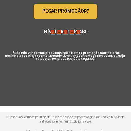
PEGAR PROMOÇÃO
Nível de Urgência:
**Nós não vendemos produtos! Encontramos promoção nos maiores
marketplaces e lojas como Mercado Livre, Amazon e Magazine Luiza, ou seja,
só postamos produtos 100% seguros.
Quando você compra por meio de links em nosso site podemos ganhar uma comissão de
afiliados sem nenhum custo para você.