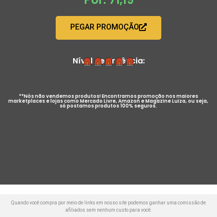
PEGAR PROMOÇÃO
Nível de Urgência:
**Nós não vendemos produtos! Encontramos promoção nos maiores
marketplaces e lojas como Mercado Livre, Amazon e Magazine Luiza, ou seja,
só postamos produtos 100% seguros.
Quando você compra por meio de links em nosso site podemos ganhar uma comissão de
afiliados sem nenhum custo para você.