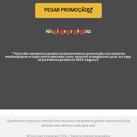
PEGAR PROMOÇÃO
Nível de Urgência:
**Nós não vendemos produtos! Encontramos promoção nos maiores
marketplaces e lojas como Mercado Livre, Amazon e Magazine Luiza, ou seja,
só postamos produtos 100% seguros.
Quando você compra por meio de links em nosso site podemos ganhar uma comissão de
afiliados sem nenhum custo para você.
© Guru das Promoções 2024 – Todos os direitos reservados