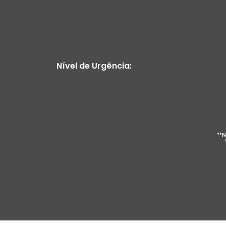
Nível de Urgência:
**N