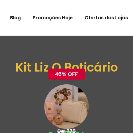
Blog
Promoções Hoje
Ofertas das Lojas
Kit Liz O Boticário
46% OFF
De: 279