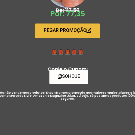
De: 117,50
Por: 77,35
PEGAR PROMOÇÃO
Copie o Cupom:
SOHOJE
ós não vendemos produtos! Encontramos promoção nos maiores marketplaces e l
como Mercado Livre, Amazon e Magazine Luiza, ou seja, só postamos produtos 100
seguros.