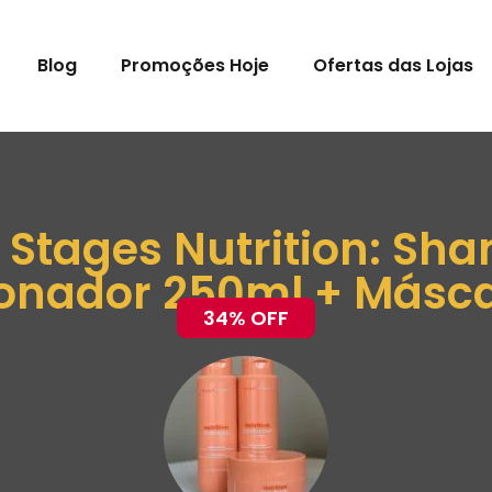
Blog
Promoções Hoje
Ofertas das Lojas
é Stages Nutrition: S
onador 250ml + Másc
34% OFF