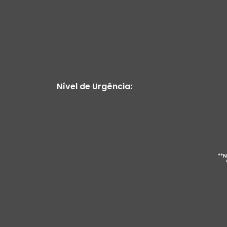
Nível de Urgência:
**N