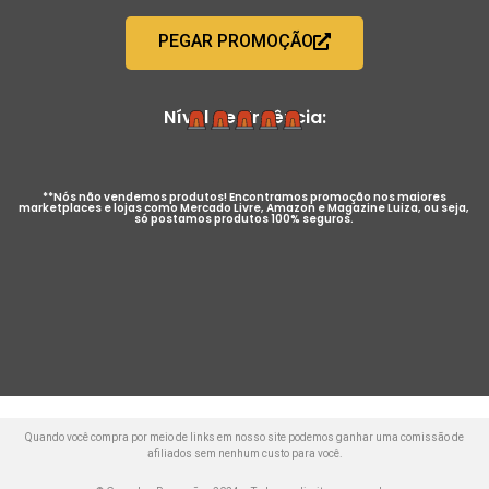
PEGAR PROMOÇÃO
Nível de Urgência:
**Nós não vendemos produtos! Encontramos promoção nos maiores
marketplaces e lojas como Mercado Livre, Amazon e Magazine Luiza, ou seja,
só postamos produtos 100% seguros.
Quando você compra por meio de links em nosso site podemos ganhar uma comissão de
afiliados sem nenhum custo para você.