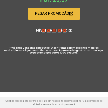
PEGAR PROMOÇÃO
Nível de Urgência:
**Nós não vendemos produtos! Encontramos promoção nos maiores
marketplaces e lojas como Mercado Livre, Amazon e Magazine Luiza, ou seja,
só postamos produtos 100% seguros.
Quando você compra por meio de links em nosso site podemos ganhar uma comissão de
afiliados sem nenhum custo para você.