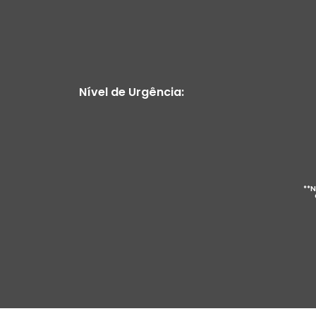
Nível de Urgência:
**N