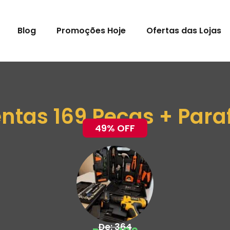
Blog
Promoções Hoje
Ofertas das Lojas
ntas 169 Peças + Para
49% OFF
De: 364