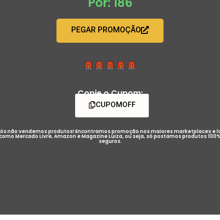
Por: 186
PEGAR PROMOÇÃO
Copie o Cupom:
CUPOMOFF
ós não vendemos produtos! Encontramos promoção nos maiores marketplaces e l
como Mercado Livre, Amazon e Magazine Luiza, ou seja, só postamos produtos 100
seguros.