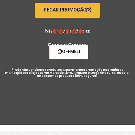
PEGAR PROMOÇÃO
Nível de Urgência:
Copie o Cupom:
OFFMELI
**Nós não vendemos produtos! Encontramos promoção nos maiores
marketplaces e lojas como Mercado Livre, Amazon e Magazine Luiza, ou seja,
só postamos produtos 100% seguros.