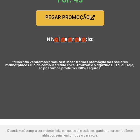
PEGAR PROMOÇÃO
Nível de Urgência:
**Nós não vendemos produtos! Encontramos promoção nos maiores
marketplaces e lojas como Mercado Livre, Amazon e Magazine Luiza, ou seja,
só postamos produtos 100% seguros.
Quando você compra por meio de links em nosso site podemos ganhar uma comissão de
afiliados sem nenhum custo para você.