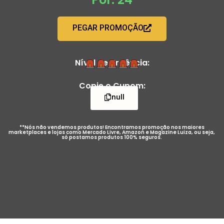
PEGAR PROMOÇÃO
Nível de Urgência:
Copie o Cupom:
null
**Nós não vendemos produtos! Encontramos promoção nos maiores
marketplaces e lojas como Mercado Livre, Amazon e Magazine Luiza, ou seja,
só postamos produtos 100% seguros.