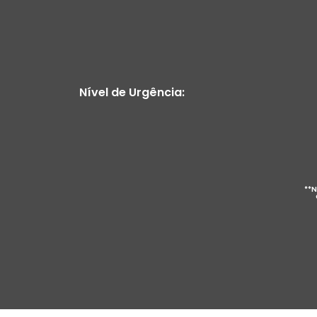
Nível de Urgência:
**N