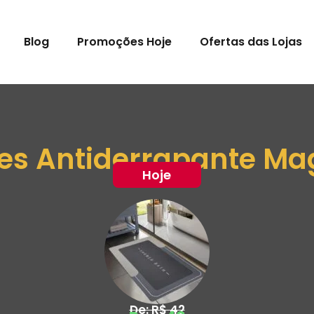
Blog
Promoções Hoje
Ofertas das Lojas
tes Antiderrapante Ma
Hoje
De: R$ 42