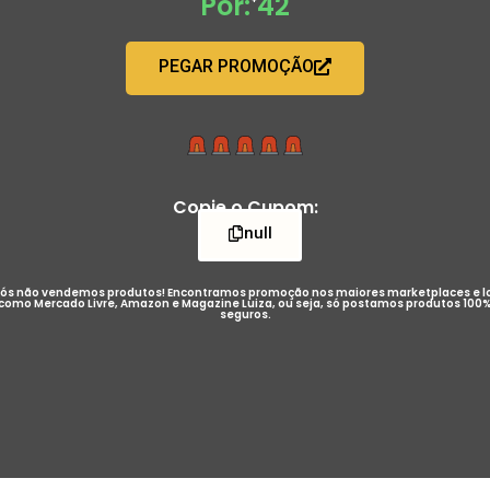
Por: 42
PEGAR PROMOÇÃO
Copie o Cupom:
null
ós não vendemos produtos! Encontramos promoção nos maiores marketplaces e l
como Mercado Livre, Amazon e Magazine Luiza, ou seja, só postamos produtos 100
seguros.