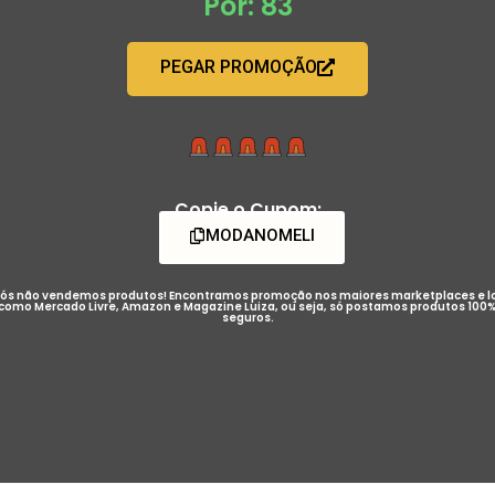
Por: 83
PEGAR PROMOÇÃO
Copie o Cupom:
MODANOMELI
ós não vendemos produtos! Encontramos promoção nos maiores marketplaces e l
como Mercado Livre, Amazon e Magazine Luiza, ou seja, só postamos produtos 100
seguros.