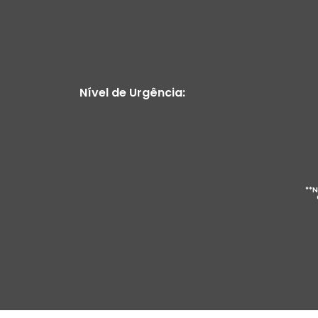
Nível de Urgência:
**N