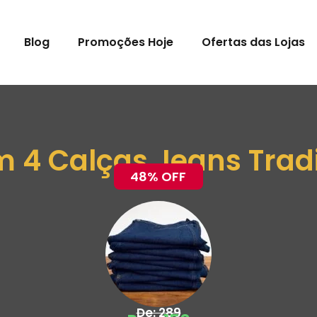
Blog
Promoções Hoje
Ofertas das Lojas
m 4 Calças Jeans Trad
48% OFF
De: 289