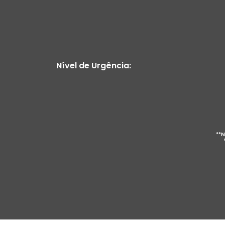
Nível de Urgência:
**N