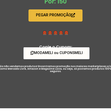
Por: 150
PEGAR PROMOÇÃO
Copie o Cupom:
MODAMELI ou CUPONSMELI
ós não vendemos produtos! Encontramos promoção nos maiores marketplaces e l
como Mercado Livre, Amazon e Magazine Luiza, ou seja, só postamos produtos 100
seguros.