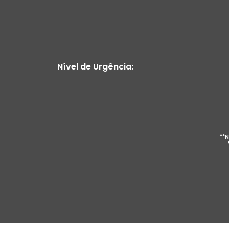
Nível de Urgência:
**N