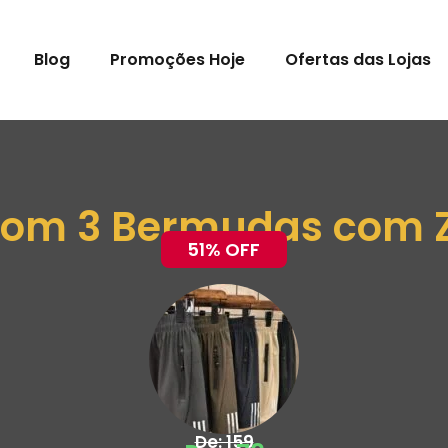
Blog
Promoções Hoje
Ofertas das Lojas
 com 3 Bermudas com Z
51% OFF
De: 159