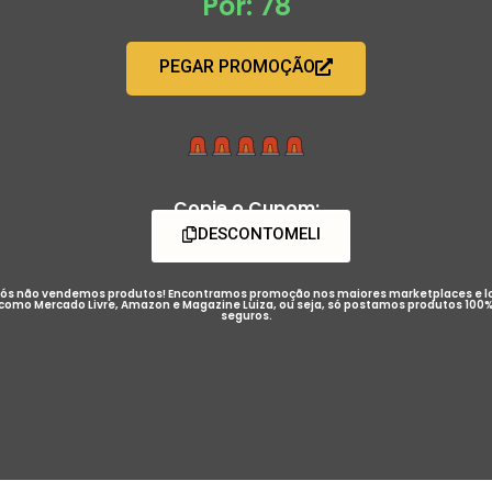
Por: 78
PEGAR PROMOÇÃO
Copie o Cupom:
DESCONTOMELI
ós não vendemos produtos! Encontramos promoção nos maiores marketplaces e l
como Mercado Livre, Amazon e Magazine Luiza, ou seja, só postamos produtos 100
seguros.