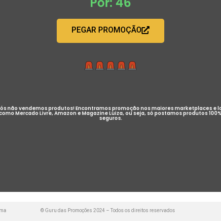
Por: 46
PEGAR PROMOÇÃO
ós não vendemos produtos! Encontramos promoção nos maiores marketplaces e l
como Mercado Livre, Amazon e Magazine Luiza, ou seja, só postamos produtos 100
seguros.
uma
© Guru das Promoções 2024 – Todos os direitos reservados