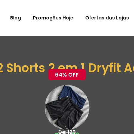
Blog
Promoções Hoje
Ofertas das Lojas
2 Shorts 2 em 1 Dryfit
64% OFF
De: 129