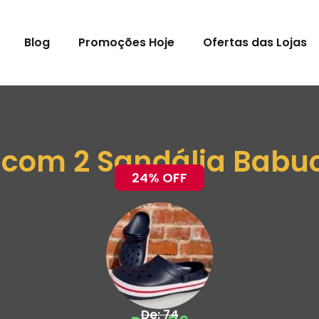
Blog
Promoções Hoje
Ofertas das Lojas
t com 2 Sandália Babu
24% OFF
De: 74