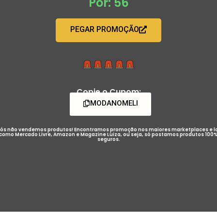
Por: 56
PEGAR PROMOÇÃO
Copie o Cupom:
MODANOMELI
ós não vendemos produtos! Encontramos promoção nos maiores marketplaces e l
como Mercado Livre, Amazon e Magazine Luiza, ou seja, só postamos produtos 100
seguros.