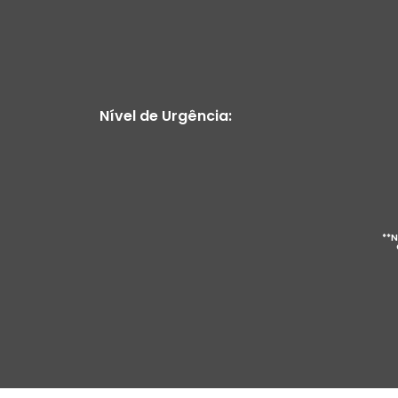
Nível de Urgência:
**N