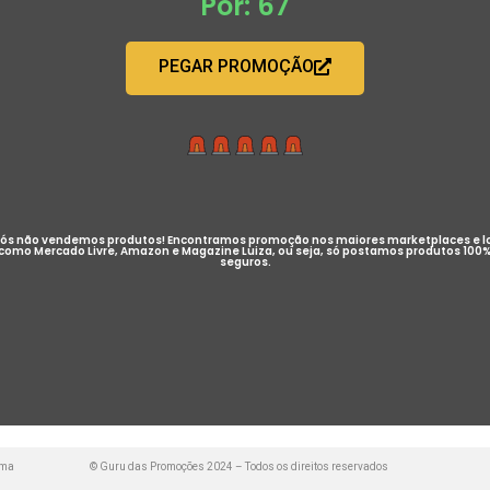
Por: 67
PEGAR PROMOÇÃO
ós não vendemos produtos! Encontramos promoção nos maiores marketplaces e l
como Mercado Livre, Amazon e Magazine Luiza, ou seja, só postamos produtos 100
seguros.
uma
© Guru das Promoções 2024 – Todos os direitos reservados