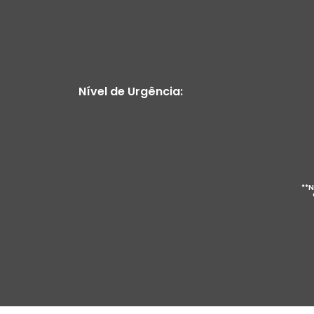
Nível de Urgência:
**N