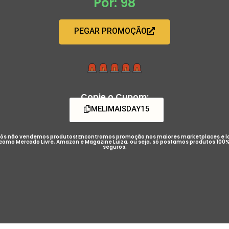
Por: 98
PEGAR PROMOÇÃO
Copie o Cupom:
MELIMAISDAY15
ós não vendemos produtos! Encontramos promoção nos maiores marketplaces e l
como Mercado Livre, Amazon e Magazine Luiza, ou seja, só postamos produtos 100
seguros.