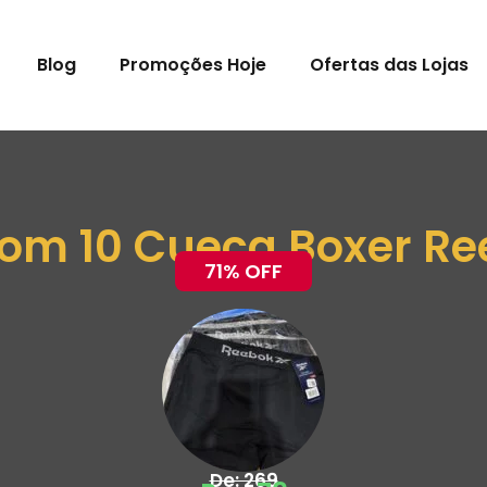
Blog
Promoções Hoje
Ofertas das Lojas
com 10 Cueca Boxer R
71% OFF
De: 269