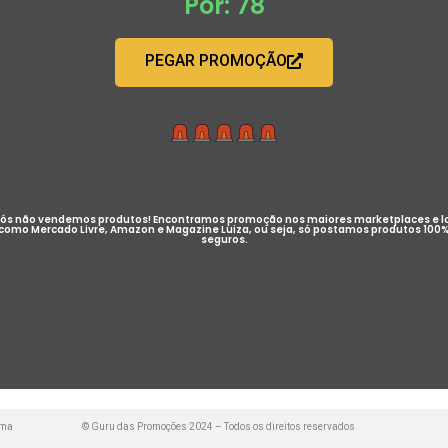
Por: 78
PEGAR PROMOÇÃO
ós não vendemos produtos! Encontramos promoção nos maiores marketplaces e l
como Mercado Livre, Amazon e Magazine Luiza, ou seja, só postamos produtos 100
seguros.
uma
© Guru das Promoções 2024 – Todos os direitos reservados