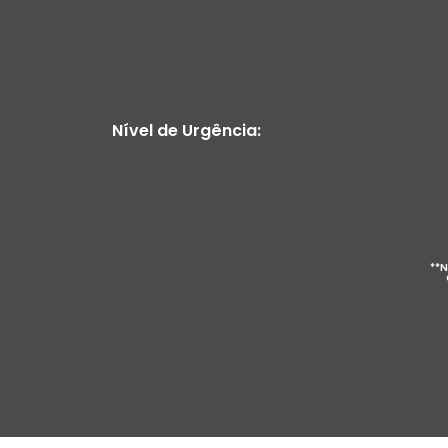
Nível de Urgência:
**N