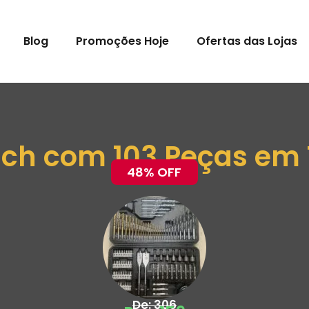
Blog
Promoções Hoje
Ofertas das Lojas
sch com 103 Peças em 
48% OFF
De: 306