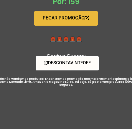
Por: 159
PEGAR PROMOÇÃO
Copie o Cupom:
DESCONTAVINTEOFF
ós não vendemos produtos! Encontramos promoção nos maiores marketplaces e l
como Mercado Livre, Amazon e Magazine Luiza, ou seja, só postamos produtos 100
seguros.