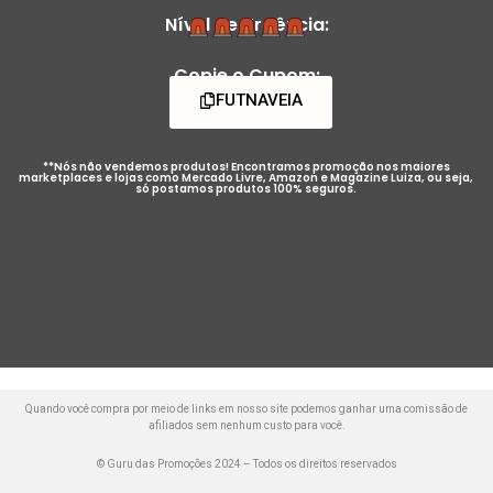
Nível de Urgência:
Copie o Cupom:
FUTNAVEIA
**Nós não vendemos produtos! Encontramos promoção nos maiores
marketplaces e lojas como Mercado Livre, Amazon e Magazine Luiza, ou seja,
só postamos produtos 100% seguros.
Quando você compra por meio de links em nosso site podemos ganhar uma comissão de
afiliados sem nenhum custo para você.
© Guru das Promoções 2024 – Todos os direitos reservados