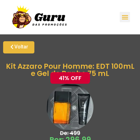
Promoções H
Oferta
Grupo de Ale
Voltar
Kit Azzaro Pour Homme: EDT 100mL
e Gel de Banho 75 mL
41% OFF
De: 499
Por: 296,99