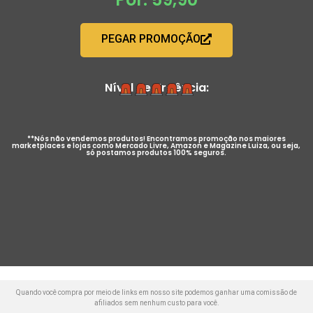
PEGAR PROMOÇÃO
Nível de Urgência:
**Nós não vendemos produtos! Encontramos promoção nos maiores
marketplaces e lojas como Mercado Livre, Amazon e Magazine Luiza, ou seja,
só postamos produtos 100% seguros.
Quando você compra por meio de links em nosso site podemos ganhar uma comissão de
afiliados sem nenhum custo para você.