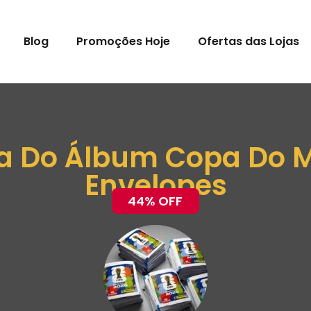
Blog
Promoções Hoje
Ofertas das Lojas
nha Do Álbum Copa Do 
Envelopes
44% OFF