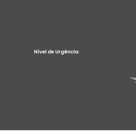
Nível de Urgência:
**N