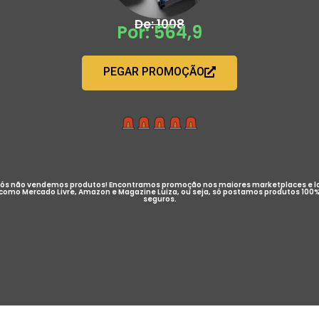
De: 1008
Por: 564,9
PEGAR PROMOÇÃO
ós não vendemos produtos! Encontramos promoção nos maiores marketplaces e l
como Mercado Livre, Amazon e Magazine Luiza, ou seja, só postamos produtos 100
seguros.