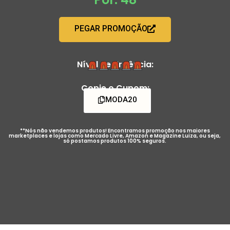
PEGAR PROMOÇÃO
Nível de Urgência:
Copie o Cupom:
MODA20
**Nós não vendemos produtos! Encontramos promoção nos maiores
marketplaces e lojas como Mercado Livre, Amazon e Magazine Luiza, ou seja,
só postamos produtos 100% seguros.