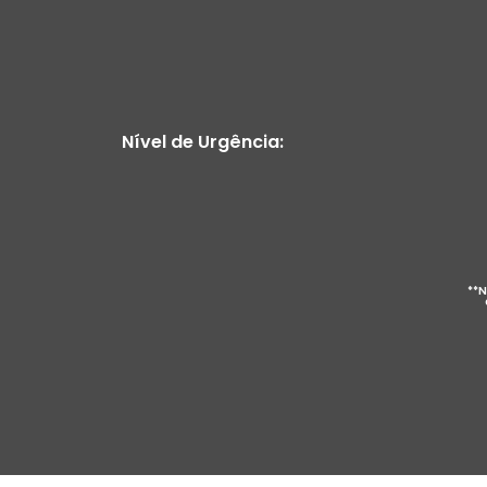
Nível de Urgência:
**N