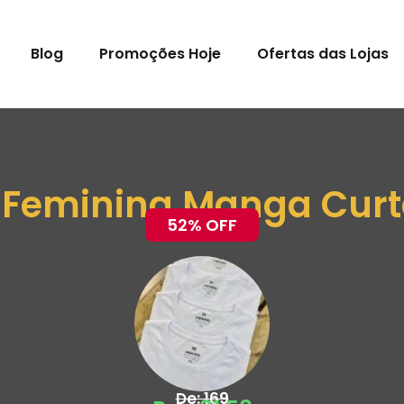
Blog
Promoções Hoje
Ofertas das Lojas
s Feminina Manga Curt
52% OFF
De: 169