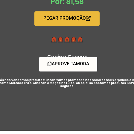
Por: 81,58
PEGAR PROMOÇÃO
Copie o Cupom:
APROVEITAMODA
ós não vendemos produtos! Encontramos promoção nos maiores marketplaces e l
como Mercado Livre, Amazon e Magazine Luiza, ou seja, só postamos produtos 100
seguros.