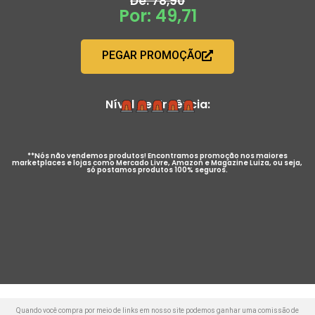
De: 78,90
Por: 49,71
PEGAR PROMOÇÃO
Nível de Urgência:
**Nós não vendemos produtos! Encontramos promoção nos maiores
marketplaces e lojas como Mercado Livre, Amazon e Magazine Luiza, ou seja,
só postamos produtos 100% seguros.
Quando você compra por meio de links em nosso site podemos ganhar uma comissão de