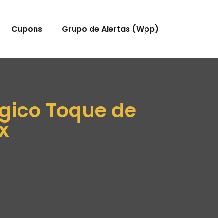
Cupons
Grupo de Alertas (Wpp)
rgico Toque de
x