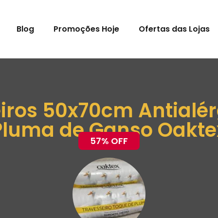
Blog
Promoções Hoje
Ofertas das Lojas
eiros 50x70cm Antialé
Pluma de Ganso Oakte
57% OFF