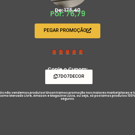
De: 175,40
Por: 76,79
PEGAR PROMOÇÃO
Copie o Cupom:
7DO7DECOR
ós não vendemos produtos! Encontramos promoção nos maiores marketplaces e l
como Mercado Livre, Amazon e Magazine Luiza, ou seja, só postamos produtos 100
seguros.