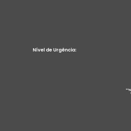
Nível de Urgência:
**N