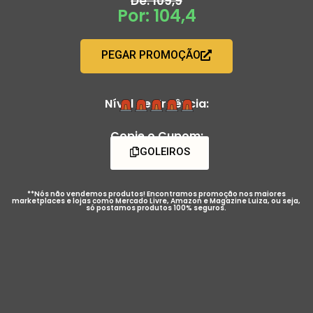
De: 109,9
Por: 104,4
PEGAR PROMOÇÃO
Nível de Urgência:
Copie o Cupom:
GOLEIROS
**Nós não vendemos produtos! Encontramos promoção nos maiores
marketplaces e lojas como Mercado Livre, Amazon e Magazine Luiza, ou seja,
só postamos produtos 100% seguros.