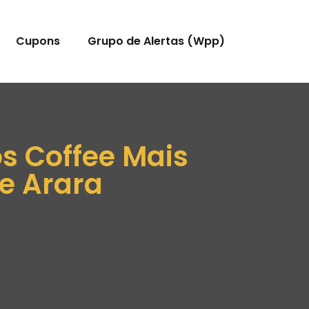
Cupons
Grupo de Alertas (Wpp)
os Coffee Mais
e Arara