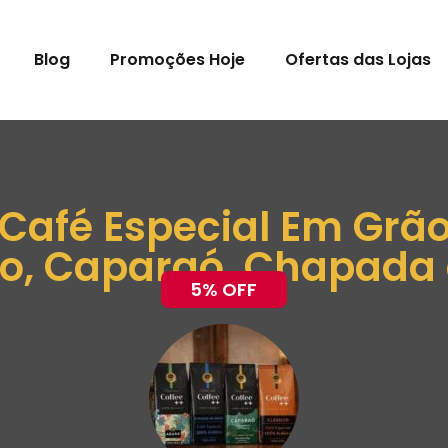
Blog
Promoções Hoje
Ofertas das Lojas
 Café Especial Em Grã
co, Caparaó, Chapada 
5% OFF