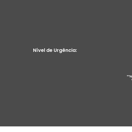
Nível de Urgência:
**N