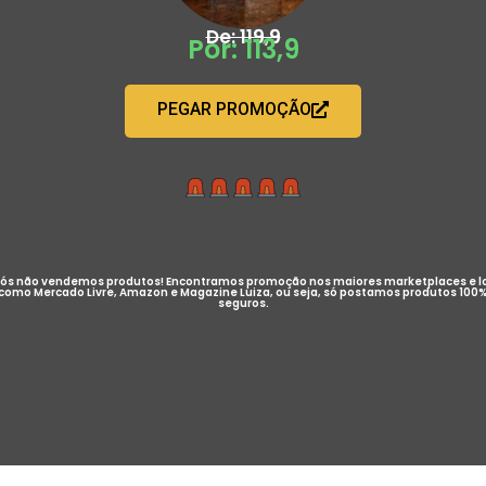
De: 119,9
Por: 113,9
PEGAR PROMOÇÃO
ós não vendemos produtos! Encontramos promoção nos maiores marketplaces e l
como Mercado Livre, Amazon e Magazine Luiza, ou seja, só postamos produtos 100
seguros.