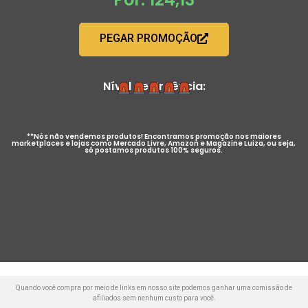
PEGAR PROMOÇÃO
Nível de Urgência:
**Nós não vendemos produtos! Encontramos promoção nos maiores
marketplaces e lojas como Mercado Livre, Amazon e Magazine Luiza, ou seja,
só postamos produtos 100% seguros.
Quando você compra por meio de links em nosso site podemos ganhar uma comissão de
afiliados sem nenhum custo para você.