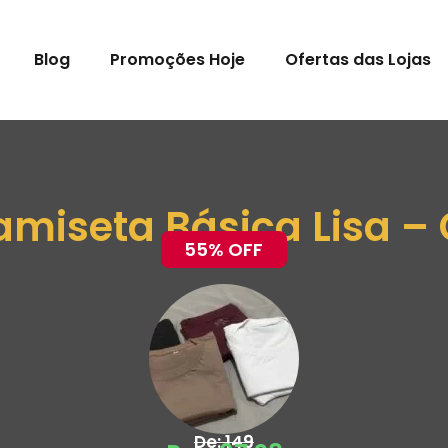
Blog
Promoções Hoje
Ofertas das Lojas
amiseta Básica Lisa –
55% OFF
De: 149