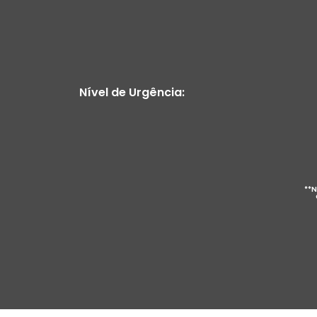
Nível de Urgência:
**N