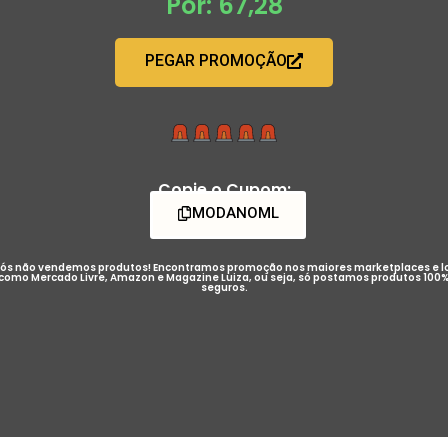
Por: 67,28
PEGAR PROMOÇÃO
Copie o Cupom:
MODANOML
ós não vendemos produtos! Encontramos promoção nos maiores marketplaces e l
como Mercado Livre, Amazon e Magazine Luiza, ou seja, só postamos produtos 100
seguros.