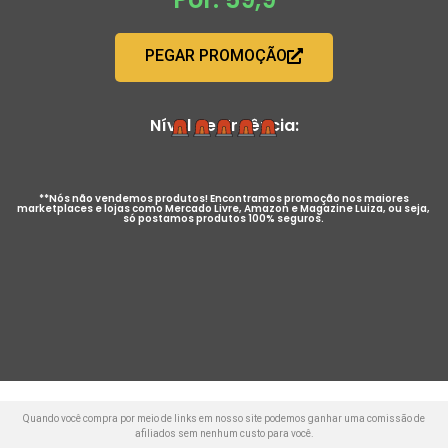
PEGAR PROMOÇÃO
Nível de Urgência:
**Nós não vendemos produtos! Encontramos promoção nos maiores
marketplaces e lojas como Mercado Livre, Amazon e Magazine Luiza, ou seja,
só postamos produtos 100% seguros.
Quando você compra por meio de links em nosso site podemos ganhar uma comissão de
afiliados sem nenhum custo para você.