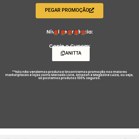
PEGAR PROMOÇÃO
Nível de Urgência:
Copie o Cupom:
ANITTA
**Nós não vendemos produtos! Encontramos promoção nos maiores
marketplaces e lojas como Mercado Livre, Amazon e Magazine Luiza, ou seja,
só postamos produtos 100% seguros.